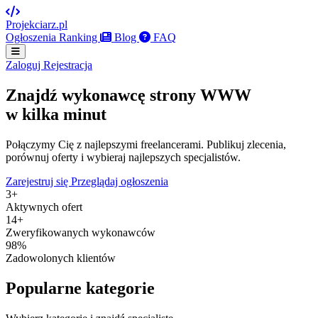
Projekciarz.pl
Ogłoszenia
Ranking
Blog
FAQ
Zaloguj
Rejestracja
Znajdź
wykonawcę
strony WWW
w kilka minut
Połączymy Cię z najlepszymi freelancerami. Publikuj zlecenia,
porównuj oferty i wybieraj najlepszych specjalistów.
Zarejestruj się
Przeglądaj ogłoszenia
3+
Aktywnych ofert
14+
Zweryfikowanych wykonawców
98%
Zadowolonych klientów
Popularne kategorie